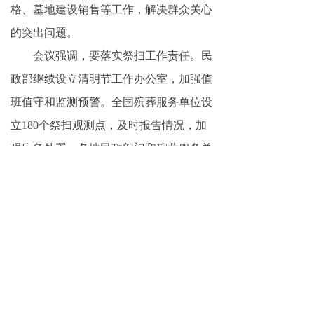
格、墓地建设销售等工作，解决群众关心
的突出问题。
会议强调，要落实祭扫工作责任。民
政部继续设立清明节工作办公室，加强值
班值守和监测预警。全国殡葬服务单位设
立180个祭扫观测点，及时报告情况，加
强应急处置。各地民政部门和殡葬服务单
位要严格落实领导带班值班和信息报送制
度，及时有效处理突发事件。各地要做好
祭扫工作宣传，积极举办“开放日”、“体
验日”等活动，弘扬社会主义核心价值
观，倡导文明平安祭扫，凝聚殡葬改革共
识，营造良好祭扫氛围。
会议还研究部署了殡葬改革有关工