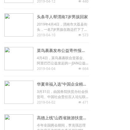
包装，平台上的千余手机膜商家
2019-04-12
440
넶
加入了菜鸟绿色行动，率先将出
口世界各地的传统白色泡沫盒升
头条寻人帮渭南7岁男孩回家
级为经过专门设计的新型绿色包
装。
2019年4月4日，渭南市大荔县街
头，一名7岁男孩在路边拦下了一
辆出租车，他脸上和头上有轻
2019-04-10
573
넶
伤。上车后，出租车司机王先生
问男孩去哪里，男孩不说话。
菜鸟裹裹发布公益寄件报告：40万衣物一键快递
4月4日，菜鸟裹裹联合壹基金、
阿里巴巴公益发起的一JIAN公益
联盟发布年度公益报告。不到一
2019-04-04
664
넶
年时间，近40万件衣物、一万多
册图书通过裹裹寄件直达公益机
华夏幸福入选“中国企业精准扶贫50佳案例”
构，全程透明可追溯。
3月31日，由国务院扶贫办社会扶
贫司、中国社会责任百人论坛联
合主办的首届“中国企业精准扶贫
2019-04-02
471
넶
优秀案例（2018）发布会”在京召
开。
高德上线“山西省旅游扶贫地图”
今年全国两会期间，李克强总理