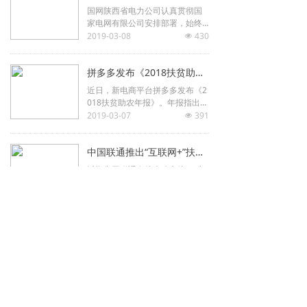
国网陕西省电力公司认真贯彻国
家电网有限公司安排部署，始终
把脱贫攻坚工作摆在头等位置，
2019-03-08
430
넶
主动担当，系统谋划，将企业优
势与脱贫攻坚有机结合起来，以
拼多多发布《2018扶贫助农年报》
实际行动践行央企责任。
近日，新电商平台拼多多发布《2
018扶贫助农年报》。年报指出，
2018年度，拼多多平台农产品及
2019-03-07
391
넶
农副产品订单总额达653亿元，较
2017年同比增长233%。
中国联通推出“互联网+”扶贫模式
近期中国联通在线上建立统一“中
国联通扶贫旗舰店”，全方位助力
贫困县商品在线销售；并在混改
2019-02-14
363
넶
合作伙伴电商平台推出专栏面向
公司内部和社会公众开展线上消
平安银行再向云南盈江县投放水电扶贫贷款1.6亿元
费扶贫。
1月24日，平安银行“村官工程”向
云南某水电公司发放第二笔产业
扶贫项目贷款1.6亿元。
2019-02-14
316
넶