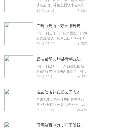
扶贫启动，斗鱼主播钱小佳来到
湖北恩施鹤峰，在直播间宣传推
2019-03-21
537
넶
介当地农产品。
广药白云山：守护用药安全 助力健康中国
3月13日上午，广药集团在广州神
农大厦启动广药白云山2019年3·1
3家庭过期药品回收活动。在本次
2019-03-20
565
넶
活动中，过期药品回收联盟队伍
继续壮大，今年广药集团将联合
碧桂园帮扶14县青年走进清华
更多药企共同参与过期药品回收
活动。
3月11日至16日，来自碧桂园结
对帮扶9省14县的创业青年、驻村
扶贫队员和帮扶县干部共58名学
2019-03-14
471
넶
员走进百年名校清华大学，参加
第一期“青创10万＋” ?
格兰仕培养安置技工人才 助力精准扶贫
未来几年，格兰仕集团将在兰州
新区职教园区开展“联合办学、工
学交替、科研合作”，通过“产教合
2019-03-11
478
넶
一”孵化技工人才。
国网陕西电力：守正创新勇担当 精准发力助脱贫