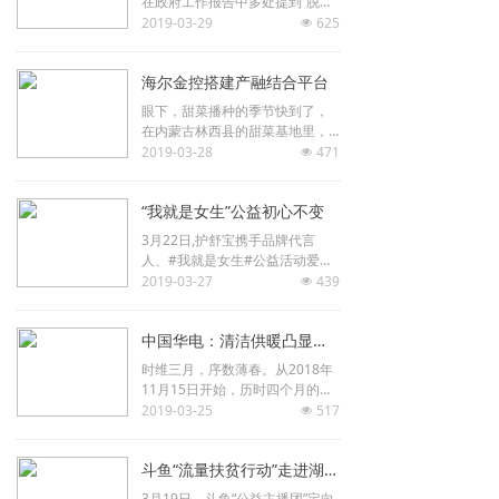
在政府工作报告中多处提到“脱贫
攻坚”，强调“坚持农业农村优先发
2019-03-29
625
넶
展，加强脱贫攻坚与乡村振兴统
筹衔接，确保如期实现脱贫攻坚
海尔金控搭建产融结合平台
目标、农民生活达到全面小康水
平”。
眼下，甜菜播种的季节快到了，
在内蒙古林西县的甜菜基地里，
随处可见农民为准备甜菜籽、化
2019-03-28
471
넶
肥而忙碌的身影。“我们和企业签
订种植合同，‘产业投行’给我们收
“我就是女生”公益初心不变
购款。
3月22日,护舒宝携手品牌代言
人、#我就是女生#公益活动爱心
大使迪丽热巴与多方合作伙伴举
2019-03-27
439
넶
行“青春更自信,#我就是女生#”护
舒宝2019年重庆发布会。
中国华电：清洁供暖凸显民生温度
时维三月，序数薄春。从2018年
11月15日开始，历时四个月的供
热季进入尾声，华电人用辛勤、
2019-03-25
517
넶
奉献的心血和汗水，化作管网中
的滚滚热流，奔涌向千家万户，
斗鱼“流量扶贫行动”走进湖北恩施鹤峰县
让人们在清洁舒适的温暖中迎来
了又一个崭新春天。
3月19日，斗鱼“公益主播团”定向